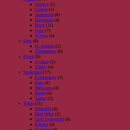
Günzer
(2)
Csányi
(1)
Jammertal
(8)
Heumann
(4)
Bock
(11)
Gere
(7)
Vylyan
(4)
Eger
(8)
St. Andrea
(2)
Thummerer
(6)
Etyek
(6)
Nyakas
(2)
Törley
(4)
Szekszárd
(17)
Eszterbauer
(3)
Fritz
(4)
Mészáros
(4)
Bodri
(4)
Takler
(2)
Tokaj
(21)
Hétszőlő
(4)
Mad Wine
(2)
Gróf Degenfeld
(6)
Kikelet
(4)
Erzsébet
(4)