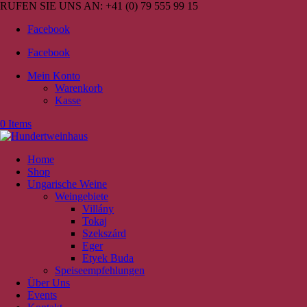
RUFEN SIE UNS AN:
+41 (0) 79 555 99 15
Facebook
Facebook
Mein Konto
Warenkorb
Kasse
0 Items
Home
Shop
Ungarische Weine
Weingebiete
Villány
Tokaj
Szekszárd
Eger
Etyek Buda
Speiseempfehlungen
Über Uns
Events