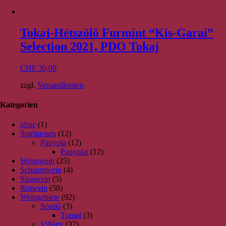
Tokaj-Hétszölö Furmint “Kis-Garai”
Selection 2021, PDO Tokaj
CHF
30,00
zzgl.
Versandkosten
Kategorien
ohne
(1)
Spirituosen
(12)
Panyola
(12)
Panyolai
(12)
Weisswein
(25)
Schaumwein
(4)
Süsswein
(5)
Rotwein
(58)
Weingebiete
(92)
Somló
(3)
Tornai
(3)
Villány
(37)