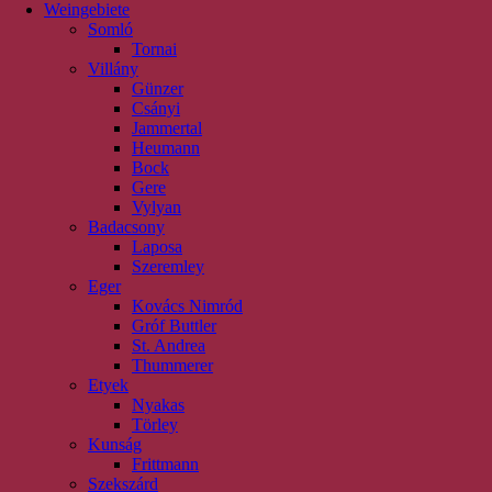
Weingebiete
Somló
Tornai
Villány
Günzer
Csányi
Jammertal
Heumann
Bock
Gere
Vylyan
Badacsony
Laposa
Szeremley
Eger
Kovács Nimród
Gróf Buttler
St. Andrea
Thummerer
Etyek
Nyakas
Törley
Kunság
Frittmann
Szekszárd