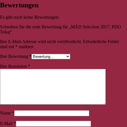
Bewertungen
Es gibt noch keine Bewertungen.
Schreiben Sie die erste Bewertung für „MÁD Selection 2017, PDO
Tokaj“
Ihre E-Mail-Adresse wird nicht veröffentlicht.
Erforderliche Felder
sind mit
*
markiert
Ihre Bewertung
*
Ihre Rezension
*
Name
*
E-Mail
*