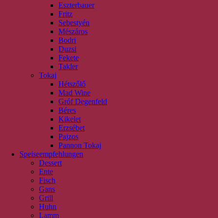
Eszterbauer
Fritz
Sebestyén
Mészáros
Bodri
Duzsi
Fekete
Takler
Tokaj
Hétszőlő
Mad Wine
Gróf Degenfeld
Béres
Kikelet
Erzsébet
Pajzos
Pannon Tokaj
Speiseempfehlungen
Dessert
Ente
Fisch
Gans
Grill
Huhn
Lamm