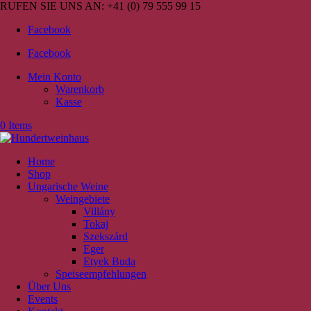
RUFEN SIE UNS AN:
+41 (0) 79 555 99 15
Facebook
Facebook
Mein Konto
Warenkorb
Kasse
0 Items
Home
Shop
Ungarische Weine
Weingebiete
Villány
Tokaj
Szekszárd
Eger
Etyek Buda
Speiseempfehlungen
Über Uns
Events