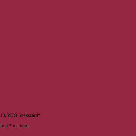
2018, PDO Szekszárd“
d mit
*
markiert