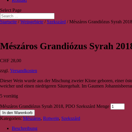
Kontakt
Select Page
Startseite
/
Weingebiete
/
Szekszárd
/ Mészáros Grandiózus Syrah 201
Mészáros Grandiózus Syrah 201
CHF
28,00
zzgl.
Versandkosten
Dieser Wein wurde aus der Mischung zweier Klone geboren, einer österre
weicher und einen niedrigeren Säuregehalt. Im Gaumen Johannisbeer
5 vorrätig
Mészáros Grandiózus Syrah 2018, PDO Szekszárd Menge
In den Warenkorb
Kategorien:
Mészáros
,
Rotwein
,
Szekszárd
Beschreibung