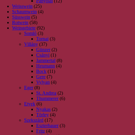
Panyolai
(12)
Weisswein
(25)
Schaumwein
(4)
Süsswein
(5)
Rotwein
(58)
Weingebiete
(92)
Somló
(3)
Tornai
(3)
Villány
(37)
Günzer
(2)
Csányi
(1)
Jammertal
(8)
Heumann
(4)
Bock
(11)
Gere
(7)
Vylyan
(4)
Eger
(8)
St. Andrea
(2)
Thummerer
(6)
Etyek
(6)
Nyakas
(2)
Törley
(4)
Szekszárd
(17)
Eszterbauer
(3)
Fritz
(4)