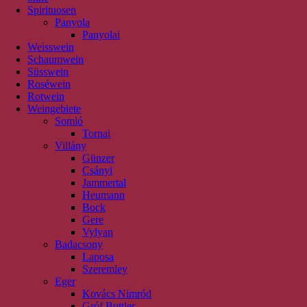
Spirituosen
Panyola
Panyolai
Weisswein
Schaumwein
Süsswein
Roséwein
Rotwein
Weingebiete
Somló
Tornai
Villány
Günzer
Csányi
Jammertal
Heumann
Bock
Gere
Vylyan
Badacsony
Laposa
Szeremley
Eger
Kovács Nimród
Gróf Buttler