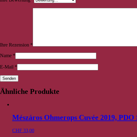
Ihre Rezension
*
Name
*
E-Mail
*
Ähnliche Produkte
Mészáros Ohmerops Cuvée 2019, PDO 
CHF
33,00