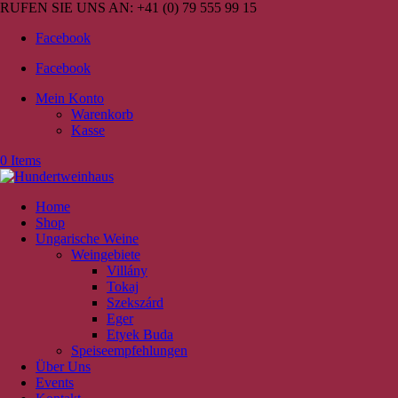
RUFEN SIE UNS AN:
+41 (0) 79 555 99 15
Facebook
Facebook
Mein Konto
Warenkorb
Kasse
0 Items
Home
Shop
Ungarische Weine
Weingebiete
Villány
Tokaj
Szekszárd
Eger
Etyek Buda
Speiseempfehlungen
Über Uns
Events