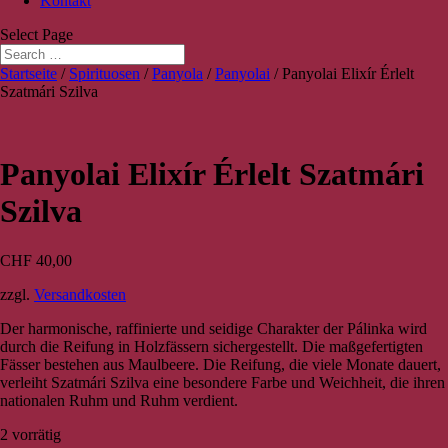
Kontakt
Select Page
Startseite
/
Spirituosen
/
Panyola
/
Panyolai
/ Panyolai Elixír Érlelt
Szatmári Szilva
Panyolai Elixír Érlelt Szatmári
Szilva
CHF
40,00
zzgl.
Versandkosten
Der harmonische, raffinierte und seidige Charakter der Pálinka wird
durch die Reifung in Holzfässern sichergestellt. Die maßgefertigten
Fässer bestehen aus Maulbeere. Die Reifung, die viele Monate dauert,
verleiht Szatmári Szilva eine besondere Farbe und Weichheit, die ihren
nationalen Ruhm und Ruhm verdient.
2 vorrätig