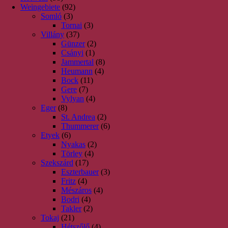
Weingebiete
(92)
Somló
(3)
Tornai
(3)
Villány
(37)
Günzer
(2)
Csányi
(1)
Jammertal
(8)
Heumann
(4)
Bock
(11)
Gere
(7)
Vylyan
(4)
Eger
(8)
St. Andrea
(2)
Thummerer
(6)
Etyek
(6)
Nyakas
(2)
Törley
(4)
Szekszárd
(17)
Eszterbauer
(3)
Fritz
(4)
Mészáros
(4)
Bodri
(4)
Takler
(2)
Tokaj
(21)
Hétszőlő
(4)