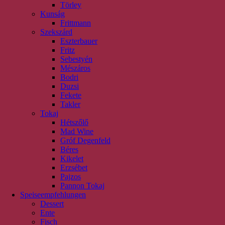
Törley
Kunság
Frittmann
Szekszárd
Eszterbauer
Fritz
Sebestyén
Mészáros
Bodri
Duzsi
Fekete
Takler
Tokaj
Hétszőlő
Mad Wine
Gróf Degenfeld
Béres
Kikelet
Erzsébet
Pajzos
Pannon Tokaj
Speiseempfehlungen
Dessert
Ente
Fisch