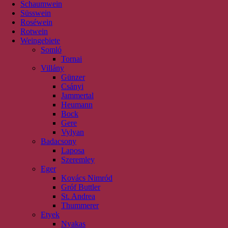
Schaumwein
Süsswein
Roséwein
Rotwein
Weingebiete
Somló
Tornai
Villány
Günzer
Csányi
Jammertal
Heumann
Bock
Gere
Vylyan
Badacsony
Laposa
Szeremley
Eger
Kovács Nimród
Gróf Buttler
St. Andrea
Thummerer
Etyek
Nyakas