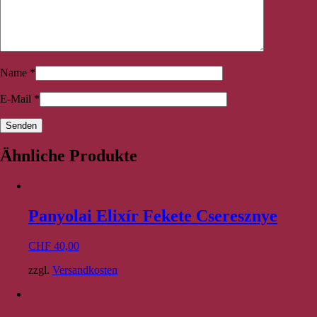
Name
*
E-Mail
*
Ähnliche Produkte
Panyolai Elixír Fekete Cseresznye
CHF
40,00
zzgl.
Versandkosten