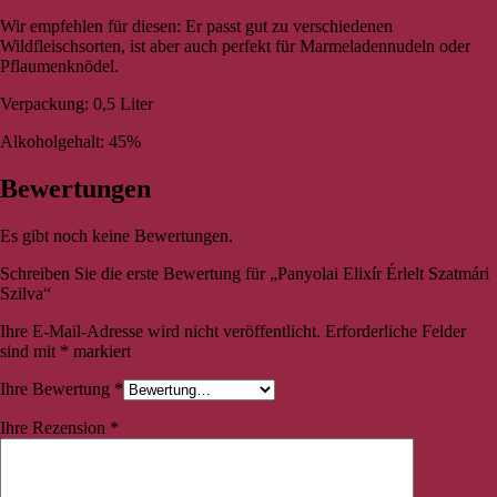
Wir empfehlen für diesen: Er passt gut zu verschiedenen
Wildfleischsorten, ist aber auch perfekt für Marmeladennudeln oder
Pflaumenknödel.
Verpackung: 0,5 Liter
Alkoholgehalt: 45%
Bewertungen
Es gibt noch keine Bewertungen.
Schreiben Sie die erste Bewertung für „Panyolai Elixír Érlelt Szatmári
Szilva“
Ihre E-Mail-Adresse wird nicht veröffentlicht.
Erforderliche Felder
sind mit
*
markiert
Ihre Bewertung
*
Ihre Rezension
*