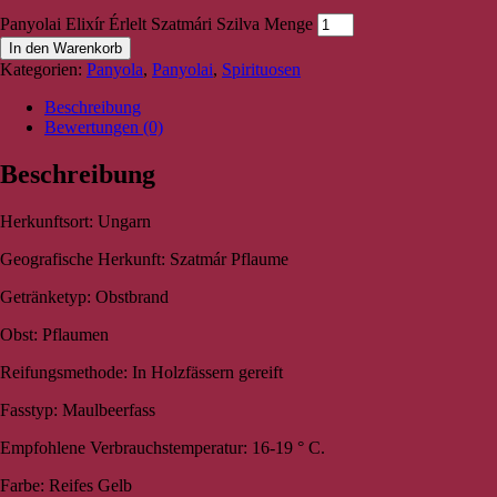
Panyolai Elixír Érlelt Szatmári Szilva Menge
In den Warenkorb
Kategorien:
Panyola
,
Panyolai
,
Spirituosen
Beschreibung
Bewertungen (0)
Beschreibung
Herkunftsort: Ungarn
Geografische Herkunft: Szatmár Pflaume
Getränketyp: Obstbrand
Obst: Pflaumen
Reifungsmethode: In Holzfässern gereift
Fasstyp: Maulbeerfass
Empfohlene Verbrauchstemperatur: 16-19 ° C.
Farbe: Reifes Gelb