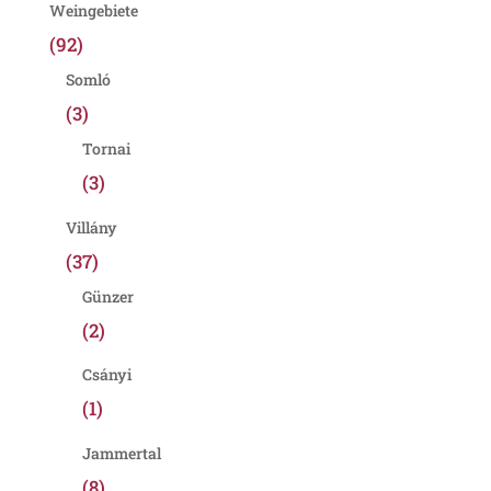
Weingebiete
(92)
Somló
(3)
Tornai
(3)
Villány
(37)
Günzer
(2)
Csányi
(1)
Jammertal
(8)