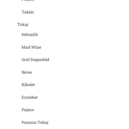
Takler
Tokaj
Hétszőlő
Mad Wine
Gróf Degenfeld
Béres
Kikelet
Erzsébet
Pajzos
Pannon Tokaj