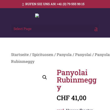
RUFEN SIE UNS AN:
+41 (0) 79 555 99 15
Select Page
Startseite
/
Spirituosen
/
Panyola
/
Panyolai
/ Panyola
Rubinmeggy
Panyolai
Rubinmegg
y
CHF
41,00