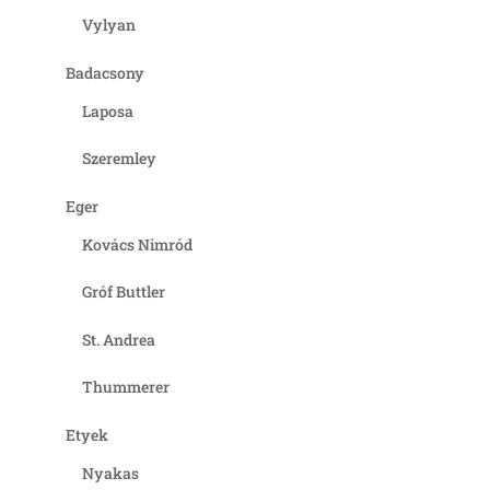
Vylyan
Badacsony
Laposa
Szeremley
Eger
Kovács Nimród
Gróf Buttler
St. Andrea
Thummerer
Etyek
Nyakas