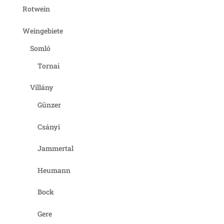
Rotwein
Weingebiete
Somló
Tornai
Villány
Günzer
Csányi
Jammertal
Heumann
Bock
Gere