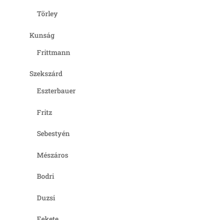
Törley
Kunság
Frittmann
Szekszárd
Eszterbauer
Fritz
Sebestyén
Mészáros
Bodri
Duzsi
Fekete