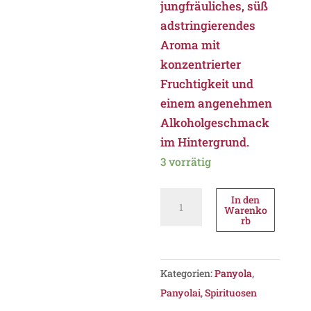
jungfräuliches, süß
adstringierendes
Aroma mit
konzentrierter
Fruchtigkeit und
einem angenehmen
Alkoholgeschmack
im Hintergrund.
3 vorrätig
Panyolai
In den
Warenko
Rubinmeggy
rb
Menge
Kategorien:
Panyola
,
Panyolai
,
Spirituosen