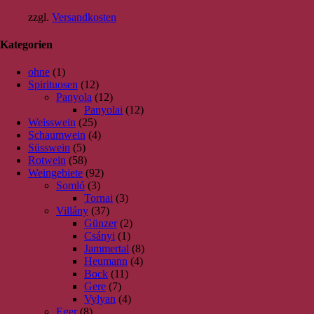
zzgl.
Versandkosten
Kategorien
ohne
(1)
Spirituosen
(12)
Panyola
(12)
Panyolai
(12)
Weisswein
(25)
Schaumwein
(4)
Süsswein
(5)
Rotwein
(58)
Weingebiete
(92)
Somló
(3)
Tornai
(3)
Villány
(37)
Günzer
(2)
Csányi
(1)
Jammertal
(8)
Heumann
(4)
Bock
(11)
Gere
(7)
Vylyan
(4)
Eger
(8)