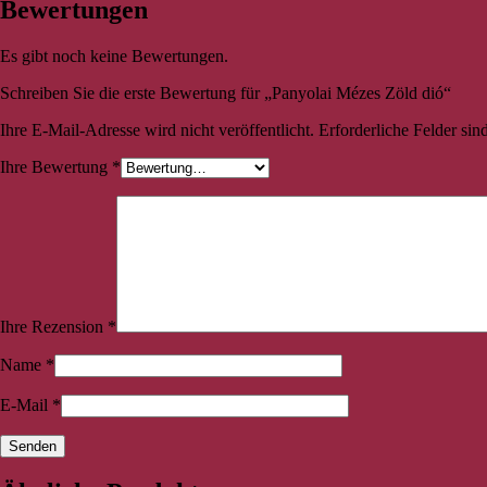
Bewertungen
Es gibt noch keine Bewertungen.
Schreiben Sie die erste Bewertung für „Panyolai Mézes Zöld dió“
Ihre E-Mail-Adresse wird nicht veröffentlicht.
Erforderliche Felder sin
Ihre Bewertung
*
Ihre Rezension
*
Name
*
E-Mail
*