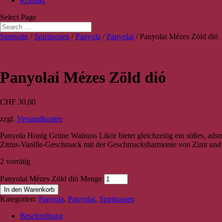
Kontakt
Select Page
Startseite
/
Spirituosen
/
Panyola
/
Panyolai
/ Panyolai Mézes Zöld dió
Panyolai Mézes Zöld dió
CHF
30,00
zzgl.
Versandkosten
Panyola Honig Grüne Walnuss Likör bietet gleichzeitig ein süßes, ad
Zitrus-Vanille-Geschmack mit der Geschmacksharmonie von Zimt und
2 vorrätig
Panyolai Mézes Zöld dió Menge
In den Warenkorb
Kategorien:
Panyola
,
Panyolai
,
Spirituosen
Beschreibung