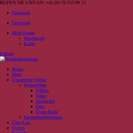
RUFEN SIE UNS AN:
+41 (0) 79 555 99 15
Facebook
Facebook
Mein Konto
Warenkorb
Kasse
0 Items
Home
Shop
Ungarische Weine
Weingebiete
Villány
Tokaj
Szekszárd
Eger
Etyek Buda
Speiseempfehlungen
Über Uns
Events