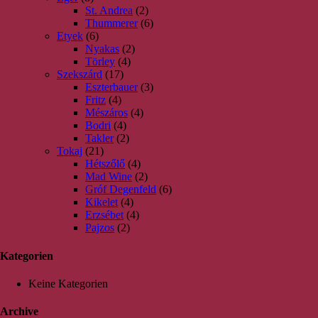
St. Andrea
(2)
Thummerer
(6)
Etyek
(6)
Nyakas
(2)
Törley
(4)
Szekszárd
(17)
Eszterbauer
(3)
Fritz
(4)
Mészáros
(4)
Bodri
(4)
Takler
(2)
Tokaj
(21)
Hétszőlő
(4)
Mad Wine
(2)
Gróf Degenfeld
(6)
Kikelet
(4)
Erzsébet
(4)
Pajzos
(2)
Kategorien
Keine Kategorien
Archive