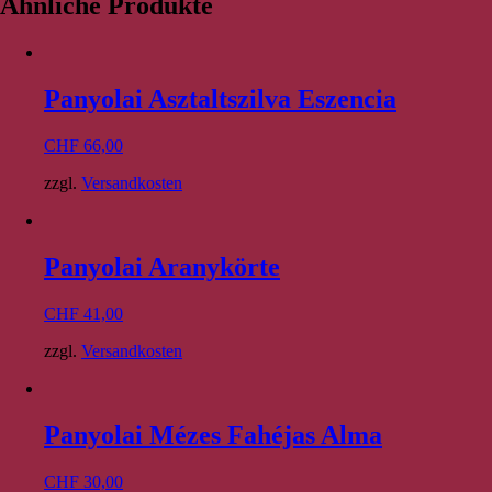
Ähnliche Produkte
Panyolai Asztaltszilva Eszencia
CHF
66,00
zzgl.
Versandkosten
Panyolai Aranykörte
CHF
41,00
zzgl.
Versandkosten
Panyolai Mézes Fahéjas Alma
CHF
30,00