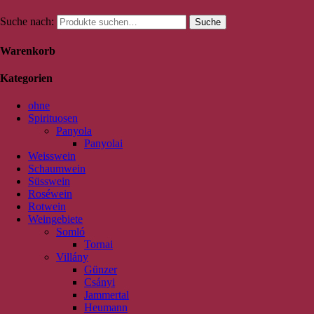
Suche nach:
Suche
Warenkorb
Kategorien
ohne
Spirituosen
Panyola
Panyolai
Weisswein
Schaumwein
Süsswein
Roséwein
Rotwein
Weingebiete
Somló
Tornai
Villány
Günzer
Csányi
Jammertal
Heumann