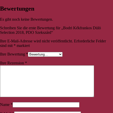
Bewertungen
Es gibt noch keine Bewertungen.
Schreiben Sie die erste Bewertung für „Bodri Kékfrankos Dülö
Selection 2018, PDO Szekszárd“
Ihre E-Mail-Adresse wird nicht veröffentlicht.
Erforderliche Felder
sind mit
*
markiert
Ihre Bewertung
*
Ihre Rezension
*
Name
*