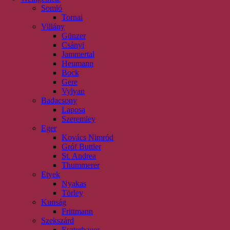
Somló
Tornai
Villány
Günzer
Csányi
Jammertal
Heumann
Bock
Gere
Vylyan
Badacsony
Laposa
Szeremley
Eger
Kovács Nimród
Gróf Buttler
St. Andrea
Thummerer
Etyek
Nyakas
Törley
Kunság
Frittmann
Szekszárd
Eszterbauer