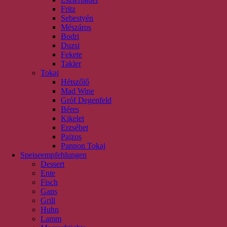
Fritz
Sebestyén
Mészáros
Bodri
Duzsi
Fekete
Takler
Tokaj
Hétszőlő
Mad Wine
Gróf Degenfeld
Béres
Kikelet
Erzsébet
Pajzos
Pannon Tokaj
Speiseempfehlungen
Dessert
Ente
Fisch
Gans
Grill
Huhn
Lamm