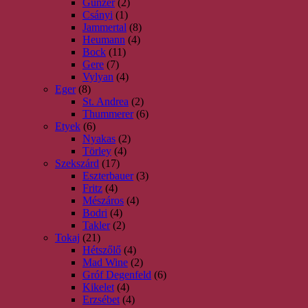
Günzer
(2)
Csányi
(1)
Jammertal
(8)
Heumann
(4)
Bock
(11)
Gere
(7)
Vylyan
(4)
Eger
(8)
St. Andrea
(2)
Thummerer
(6)
Etyek
(6)
Nyakas
(2)
Törley
(4)
Szekszárd
(17)
Eszterbauer
(3)
Fritz
(4)
Mészáros
(4)
Bodri
(4)
Takler
(2)
Tokaj
(21)
Hétszőlő
(4)
Mad Wine
(2)
Gróf Degenfeld
(6)
Kikelet
(4)
Erzsébet
(4)