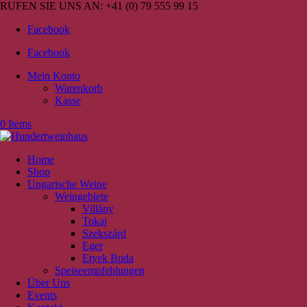
RUFEN SIE UNS AN:
+41 (0) 79 555 99 15
Facebook
Facebook
Mein Konto
Warenkorb
Kasse
0 Items
Home
Shop
Ungarische Weine
Weingebiete
Villány
Tokaj
Szekszárd
Eger
Etyek Buda
Speiseempfehlungen
Über Uns
Events