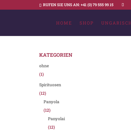
RUFEN SIE UNS AN:
+41 (0) 79 555 99 15
HOME
SHOP
UNGARISC
KATEGORIEN
ohne
(1)
Spirituosen
(12)
Panyola
(12)
Panyolai
(12)