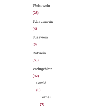
Weisswein
(25)
Schaumwein
(4)
Süsswein
(5)
Rotwein
(58)
Weingebiete
(92)
Somló
(3)
Tornai
(3)