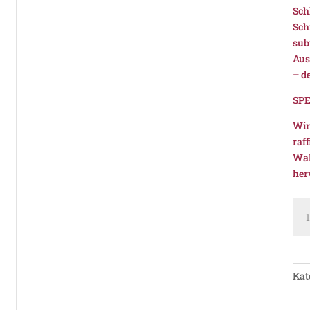
Sch
Sch
sub
Aus
– d
SP
Wir
raf
Wal
her
Man
202
PD
Vil
Me
Kat