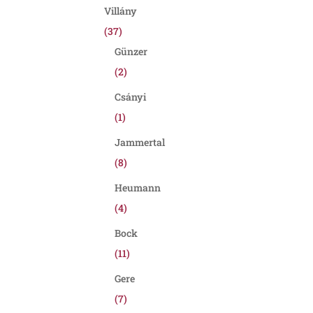
Villány
(37)
Günzer
(2)
Csányi
(1)
Jammertal
(8)
Heumann
(4)
Bock
(11)
Gere
(7)