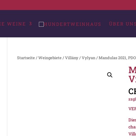
HE WEINE
ÜBER UN
Startseite
/
Weingebiete
/
Villány
/
Vylyan
/ Mandulas 2021, PDO
M
V
C
zzgl
VE
Die
char
Vil