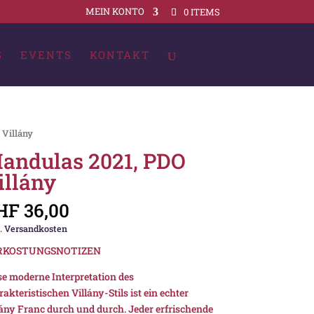
MEIN KONTO
0 ITEMS
S
EVENTS
KONTAKT
 Villány
andulas 2021, PDO
illány
HF
36,00
.
Versandkosten
RKOSTUNGSNOTIZEN
se moderne Interpretation des
akteristischen Villány-Stils ist ein echter
lány Franc durch und durch. Jeder erfrischende