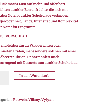
luck macht Lust auf mehr und offenbart
ichten dunkler Beerenfrüchte, die sich mit
tilen Noten dunkler Schokolade verbinden.
gewogenheit, Länge, Intensität und Komplexität
er Name ist Programm.
EISEVORSCHLAG
 empfehlen ihn zu Wildgerichten oder
finierten Braten, insbesondere solchen mit einer
dbeerreduktion. Er harmoniert auch
vorragend mit Desserts aus dunkler Schokolade.
dulas
In den Warenkorb
1,
O
lány
nge
egorien:
Rotwein
,
Villány
,
Vylyan