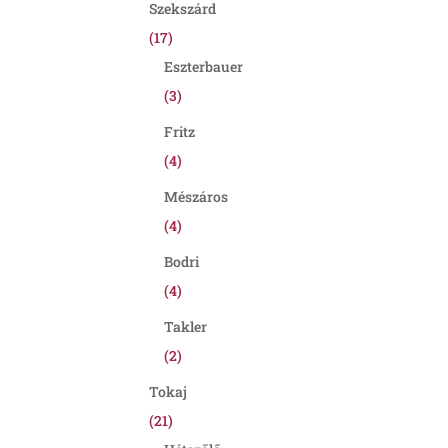
Szekszárd
(17)
Eszterbauer
(3)
Fritz
(4)
Mészáros
(4)
Bodri
(4)
Takler
(2)
Tokaj
(21)