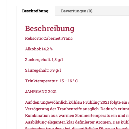
Beschreibung
Bewertungen (0)
Beschreibung
Rebsorte: Cabernet Franc
Alkohol: 14,2 %
Zuckergehalt: 1,8 g/l
Säuregehalt: 5,9 g/l
Trinktemperatur: 15 – 16 ° C
JAHRGANG 2021
Auf den ungewöhnlich kühlen Frühling 2021 folgte ein 
Verzögerung der Traubenreife ausglich. Dadurch erinner
Kombination aus warmen Sommertemperaturen und mod
Ausbildung eleganter, klar definierter Aromen. Das kü
September trug dazu bei, die natürliche Säure zu bewah