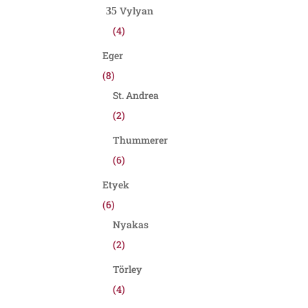
Vylyan
(4)
Eger
(8)
St. Andrea
(2)
Thummerer
(6)
Etyek
(6)
Nyakas
(2)
Törley
(4)