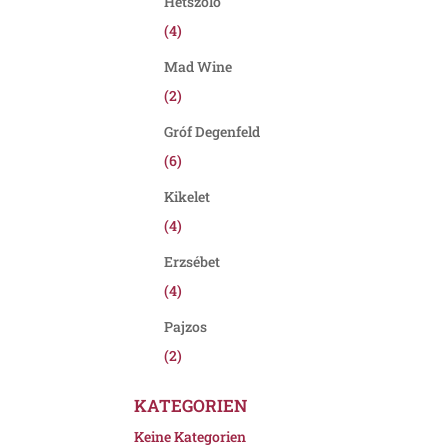
Hétszőlő
(4)
Mad Wine
(2)
Gróf Degenfeld
(6)
Kikelet
(4)
Erzsébet
(4)
Pajzos
(2)
KATEGORIEN
Keine Kategorien