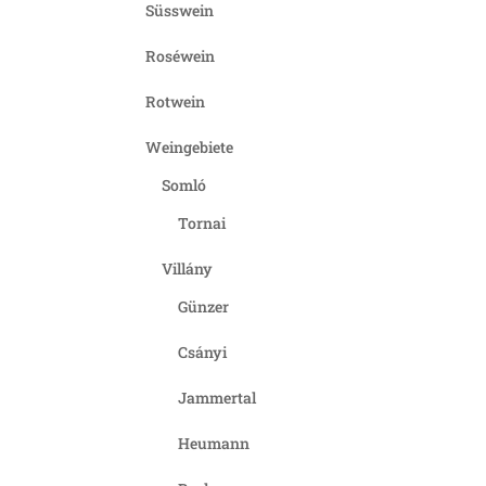
Süsswein
Roséwein
Rotwein
Weingebiete
Somló
Tornai
Villány
Günzer
Csányi
Jammertal
Heumann